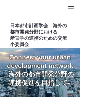
​日本都市計画学会 海外の
都市開発分野における
産官学の連携のための交流
小委員会
Connect your urban
development network
-海外の都市開発分野の
連携促進を目指して-
お知らせ