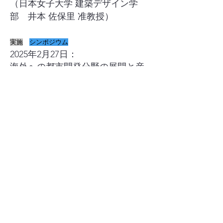
（日本女子大学 建築デザイン学
部
井本 佐保里 准教授）
実施
シンポジウム
2025年2月27日：
海外への都市開発分野の展開と産
学官の連携可能性
更新日時：2026/02/25
海外の都市開発
- 海外の都市開発分野における産学官の連携のた
めの交流分科会、日本都市計画学会、海外都市開
発 - 海外の都市開発分野における交流分科会- 海外
の都市開発 - 日本の都市開発 - 官民連携による都
市開発・都市計画の交流の場 - 国内外の都市開発
に関する情報発信のプラットフォーム - 都市開発
に関わる人的ネットワーク
​日本都市計画学会
海外の都市開発分野における産官
学の連携のための交流小委員会