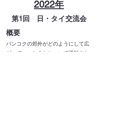
2022年
​第1回 日・タイ交流会
概要
バンコクの郊外がどのようにして広
がっていったのかについて講師をお
招きし、講演いただいた。その後、
実際にタイに住む方・日本の大学に
在学中の方等、参加者同士でタイの
都市や都市の広がりに対する問題意
識を提起し、ディスカッションを行
った。
​議題
(1) 分科会・タイフォローアップの活動