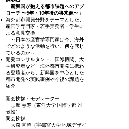
「新興国が抱える都市課題へのアプ
ローチ 〜5年・10年後の将来像〜」
海外都市開発分野をテーマとした、
産官学専門家・若手実務者・学生に
よる意見交換
～日本の産官学専門家は今、海外
でどのような活動を行い、何を感じ
ているのか～
開発コンサルタント、国際機関、大
学研究者など、海外都市開発に携わ
る登壇者から、新興国を中心とした
都市開発の実践事例や今後の課題を
紹介​
開会挨拶・モデレーター
志摩 憲寿（東洋大学 国際学部 准
教授）
閉会挨拶
大森 宣暁（宇都宮大学 地域デザイ