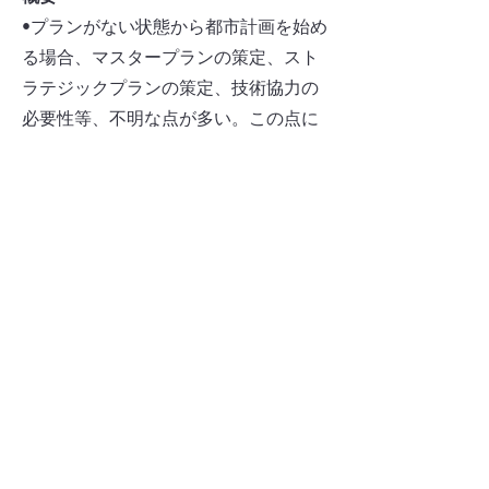
•プランがない状態から都市計画を始め
る場合、マスタープランの策定、スト
ラテジックプランの策定、技術協力の
必要性等、不明な点が多い。この点に
対して、JICAはCPの自主性を重んじな
がら、支援を行うこともできることを
指摘。
•マスタープラン策定後、資金不足や政
治の介入のため、計画を実行に円滑に
移せない都市が多い。日本においても
マスタープランを策定する際には、資
金面を考慮した計画づくりを行う必要
があり、またステークホルダーとの緊
密な連携を図ることにより合意形成を
図る必要がある。
•都市のスプロールに悩む研修員がいる