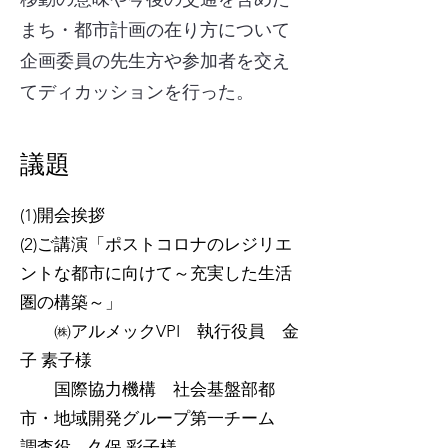
まち・都市計画の在り方について
企画委員の先生方や参加者を交え
てディカッションを行った。
議題
(1)開会挨拶
(2)ご講演「ポストコロナのレジリエ
ントな都市に向けて～充実した生活
圏の構築～」
㈱アルメックVPI 執行役員 金
子 素子様
国際協力機構 社会基盤部都
市・地域開発グループ第一チーム
調査役 久保 彩子様