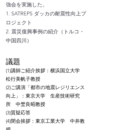
強会を実施した。
1. SATREPS ダッカの耐震性向上プ
ロジェクト
2. 震災
復興事例の紹介（トルコ・
中国四川​）
​議題
(1)講師ご紹介挨拶：横浜国立大学
松行美帆子教授
(2)ご講演「都市の地震レジリエンス
向上」：東京大学 生産技術研究
所 中埜良昭教授
(3)質疑応答
(4)閉会挨拶：東京工業大学 中井教
授