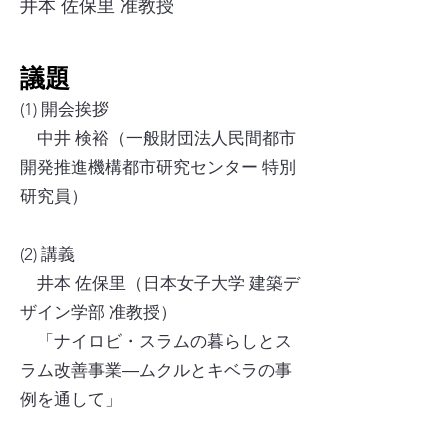
井本 佐保里 准教授
議題
(1) 開会挨拶
中井 検裕（一般財団法人民間都市
開発推進機構都市研究センター 特別
研究員）
(2) 講義
井本 佐保里（
日本女子大学 建築デ
ザイン学部 准教授）
「ナイロビ・スラムの暮らしとス
ラム改善事業―ムクルとキベラの事
例を通して」