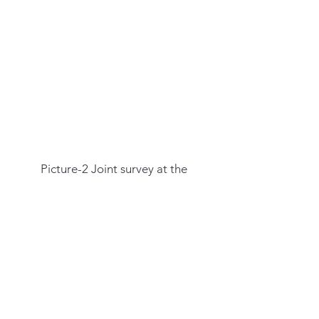
Picture-2 Joint survey at the
construction site of the new capital
city by BAPPENAS, JICA, and
Yokohama City
October 2023
As a result of continuous discussion
with BAPPENAS, it was decided that