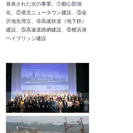
発表された次の事業。①都心部強
化、②港北ニュータウン建設、③金
沢地先埋立、④高速鉄道（地下鉄）
建設、⑤高速道路網建設、⑥横浜港
ベイブリッジ建設