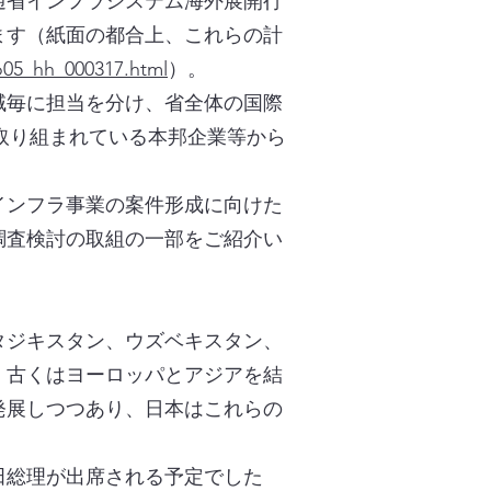
通省インフラシステム海外展開行
ます（紙面の都合上、これらの計
go05_hh_000317.html
）。
域毎に担当を分け、省全体の国際
取り組まれている本邦企業等から
インフラ事業の案件形成に向けた
調査検討の取組の一部をご紹介い
タジキスタン、ウズベキスタン、
、古くはヨーロッパとアジアを結
発展しつつあり、日本はこれらの
田総理が出席される予定でした