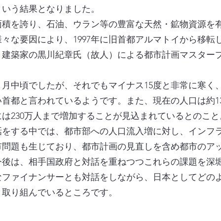
という結果となりました。
積を誇り、石油、ウラン等の豊富な天然・鉱物資源を
々な要因により、1997年に旧首都アルマトイから移転
、建築家の黒川紀章氏（故人）による都市計画マスター
月中頃でしたが、それでもマイナス15度と非常に寒く
首都と言われているようです。また、現在の人口は約13
は230万人まで増加することが見込まれているとのこと
をする中では、都市部への人口流入増に対し、インフ
市問題も生じており、都市計画の見直しを含め都市のア
今後は、相手国政府と対話を重ねつつこれらの課題を深
なファイナンサーとも対話をしながら、日本としてどの
々取り組んでいるところです。