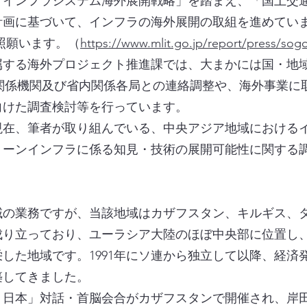
インフラシステム海外展開戦略」を踏まえ、「国土交
計画に基づいて、インフラの海外展開の取組を進めてい
照願います。（
https://www.mlit.go.jp/report/press/so
する海外プロジェクト推進課では、大まかには国・地
の関係機関及び省内関係各局との連絡調整や、海外事業に
向けた調査検討等を行っています。
現在、筆者が取り組んでいる、中央アジア地域における
リーンインフラに係る知見・技術の展開可能性に関する
の業務ですが、当該地域はカザフスタン、キルギス、
成り立っており、ユーラシア大陸のほぼ中央部に位置し
した地域です。1991年にソ連から独立して以降、経済
築してきました。
日本」対話・首脳会合がカザフスタンで開催され、岸