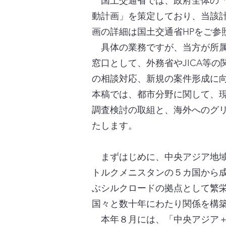
国土交通省では、政府全体の「
動計画」を策定しており、当該
画の詳細は国土交通省HPをご参
具体の業務ですが、当方が所属
窓口として、外務省やJICA等
の相談対応、新規の案件形成に
本稿では、都市分野に関して、
調査検討の取組と、海外へのグ
たします。
まずはじめに、中央アジア地域
トルクメニスタンの５カ国から
ぶシルクロードの拠点として繁栄
国々と数十年にわたり関係を構
本年８月には、「中央アジア＋