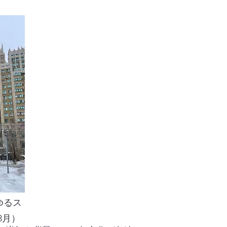
ゆるス
3月）