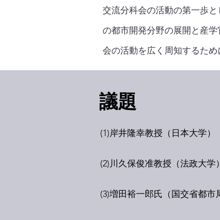
交流分科会の活動の第一歩と
の都市開発分野の展開と産学
会の活動を広く周知するため
​議題
(1)岸井隆幸教授（日本大学
(2)川久保俊准教授（法政大
(3)増田裕一郎氏（国交省都