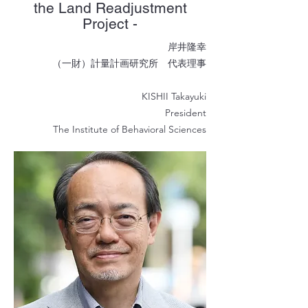
the Land Readjustment
Project -
岸井隆幸
（一財）計量計画研究所 代表理事
KISHII Takayuki
President
The Institute of Behavioral Sciences